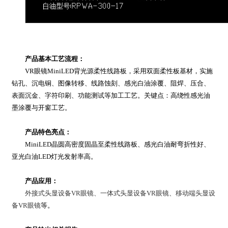
产品基本工艺流程：
VR眼镜MiniLED背光源柔性线路板，采用双面柔性板基材，实施
钻孔、沉电铜、图像转移、线路蚀刻、感光白油涂覆、阻焊、压合、
表面沉金、字符印刷、功能测试等加工工艺。关键点：高绕性感光油
墨涂覆与开窗工艺。
产品特色亮点：
MiniLED晶圆高密度固晶至柔性线路板、感光白油耐弯折性好、
亚光白油LED灯光发射率高。
产品应用：
外接式头显设备
VR眼镜
、一体式头显设备
VR眼镜
、移动端头显设
备
VR眼镜
等。