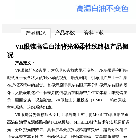
产品参数
资料下载
产品概况
VR眼镜高温白油背光源柔性线路板产品概
况
产品定义：
VR眼镜即VR头显，虚拟现实头戴式显示设备。VR头显是利用头
戴式显示设备将人的对外界的视觉、听觉封闭，引导用户产生一种身
在虚拟环境中的感觉。其显示原理是左右眼屏幕分别显示左右眼的图
像，人眼获取这种带有差异的信息后在脑海中产生立体感，即交错显
示、画面交换、视差融合。VR眼镜由头显设备（HMD）、输出系统、
主机系统、追踪系统组成。
VR眼镜背光源模组即采用固晶制造工艺，把MiniLED晶圆贴装至
高温白油背光源线路板的PCBA模块。MiniLED背光技术能实现局部调
光、分区控光的效果。具有屏幕亮度实现跨越式突破、超高分区精准
控光实现更高对比度、节能低功耗，绿色高寿命、完美画质展现，健